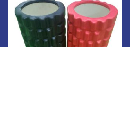
فوم رول (ماساژور)
923
هزار تومان