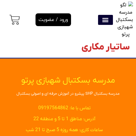
ورود / عضویت
ساتیار مکاری
مدرسه بسکتبال شهبازی پرتو
مدرسه بسکتبال SHP پیشرو در آموزش حرفه ای و اصولی بسکتبال
تماس با ما: 09197564862
آدرس: مناطق 1 تا 5 و منطقه 22
ساعات کاری: همه روزه 5 صبح تا 21 شب